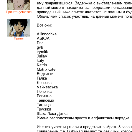
ему понравившихся. Задержка с выставлением полног
данный момент находится за пределами пользования
приведенный ниже список является не полным и буд
Принять участие
Объявляем список участниц, на данный момент поп
Вот они:
Allinnochka
ASKJA
Призы
Dar
gvb
iryn4ik
JuliaV
katy
Ketrin
MatrixKate
Бэдкитти
Галка
Леночка
мэйхваська
Поночка
Регишка
Танисемо
Тигрица
Трусики
Шака-Лака-Детка
Имена расположены просто в алфавитном порядке.
Из этих участниц жюри и предстоит выбрать 3 главн
совпадение, т.е. В финал выйдут те девушки, котор