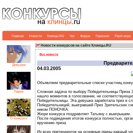
Главная
Новости
Клинцы.RU
Чат
Форум
Гороскоп
Flash-игры
Новости конкурсов на сайте Клинцы.RU
Все новости
Предварите
Девушки
04.03.2005
Объявляем предварительные списки участниц конку
Сложная задача по выбору Победительницы Приза З
Парни
нашло моментов в голосовании, не соответствующи
Победительницы. Эта девушка заработала приз в сл
Победительницей, выигравшей Приз Зрительских си
ником ПОНОЧКА.
Жюри конкурса поздравляет Татьяну с выигрышем.
После подведения итогов конкурса полностью, орга
О конкурсе
вручению приза.
Из всех претенденток на основные призы каждый ч