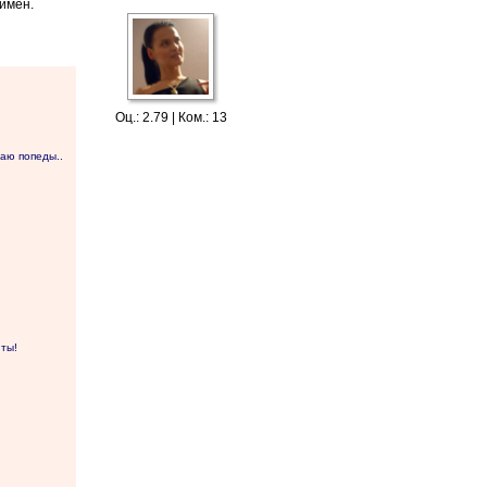
имен.
Оц.: 2.79 | Ком.: 13
лаю попеды..
 ты!