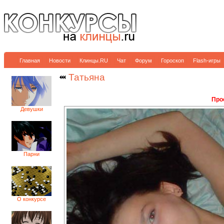
Главная
Новости
Клинцы.RU
Чат
Форум
Гороскоп
Flash-игры
Татьяна
Прос
Девушки
Парни
О конкурсе