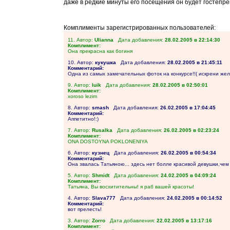
даже в редкие минуты его посещения он будет гостепре
Комплименты зарегистрированных пользователей:
11. Автор:
Ulianna
Дата добавления:
28.02.2005 в 22:14:30
Комплимент:
Она прекрасна как богиня
10. Автор:
кукушка
Дата добавления:
28.02.2005 в 21:45:11
Комментарий:
Одна из самых замечательных фоток на конкурсе!!( искрени же
9. Автор:
luik
Дата добавления:
28.02.2005 в 02:50:01
Комплимент:
xoroso lezim
8. Автор:
smash
Дата добавления:
26.02.2005 в 17:04:45
Комментарий:
Аппетитно!:)
7. Автор:
Rusalka
Дата добавления:
26.02.2005 в 02:23:24
Комплимент:
ONA DOSTOYNA POKLONENIYA
6. Автор:
кузнец
Дата добавления:
26.02.2005 в 00:54:34
Комментарий:
Она звалась Татьяною... здесь нет болле красивой девушки,чем
5. Автор:
Shmidt
Дата добавления:
24.02.2005 в 04:09:24
Комплимент:
Татьяна, Вы восхитительны! я раб вашей красоты!
4. Автор:
Slava777
Дата добавления:
24.02.2005 в 00:14:52
Комментарий:
вот прелесть!
3. Автор:
Zorro
Дата добавления:
22.02.2005 в 13:17:16
Комплимент: