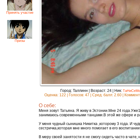
Принять участие
Призы
Город: Таллинн | Возраст: 24 | Ник:
ТаНиСеМ
Оценка: 122 | Голосов: 47 | Сред. балл: 2.60 | Коммен
О себе:
Меня зовут Татьяна. Я живу в Эстонии.Мне 24 года.Уже
занимаюсь современными танцами.В этой же сфере и р
У меня чудный сынишка Никитка ,которому 3 года. И чу
сестричка,которая мне много помогает в его воспитании:
В меру своей занятости я не смогу сидеть часто в чате,