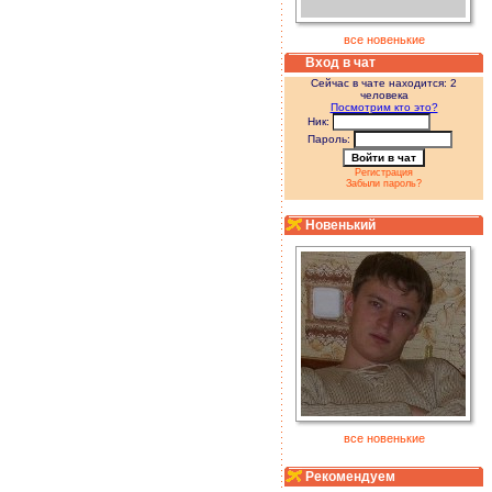
все новенькие
Вход в чат
Сейчас в чате находится: 2
человека
Посмотрим кто это?
Ник:
Пароль:
Регистрация
Забыли пароль?
Новенький
все новенькие
Рекомендуем